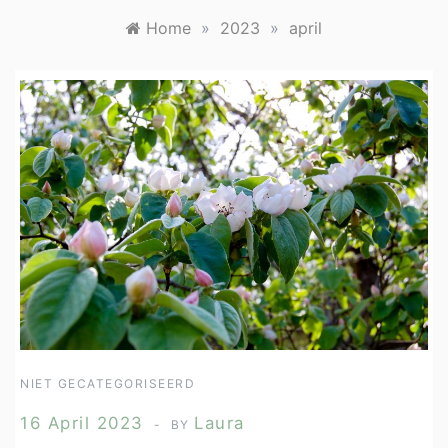
Home
»
2023
»
april
NIET GECATEGORISEERD
16 April 2023
Laura
BY