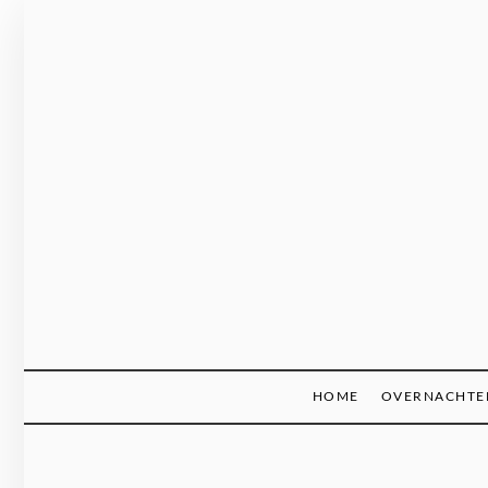
Ga
naar
de
inhoud
HOME
OVERNACHTE