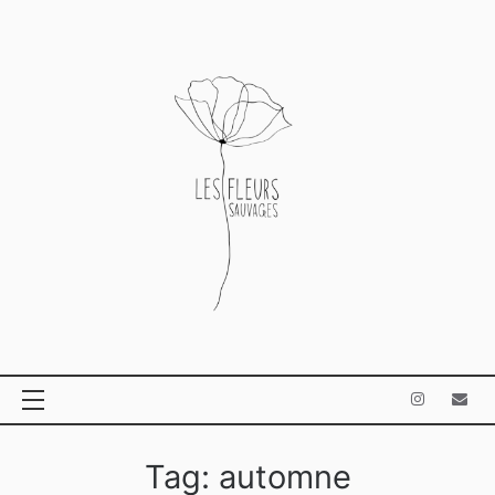
Ga
naar
de
inhoud
Tag:
automne