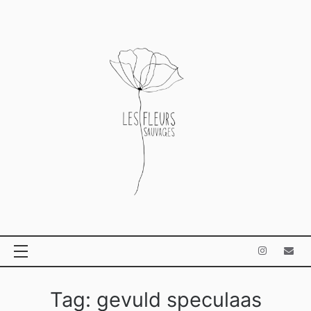
Ga
naar
de
inhoud
Tag:
gevuld speculaas