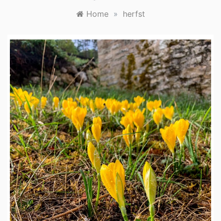
Home
»
herfst