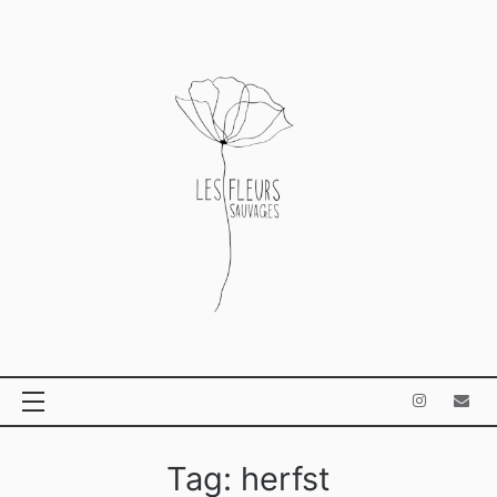
Ga
naar
de
inhoud
Tag:
herfst