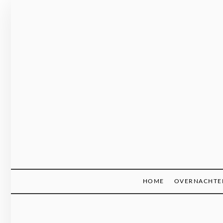
Ga
naar
de
inhoud
HOME
OVERNACHTE