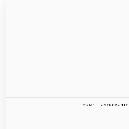
Ga
naar
de
inhoud
HOME
OVERNACHTE