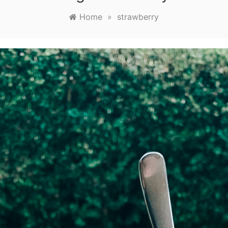
Home
»
strawberry